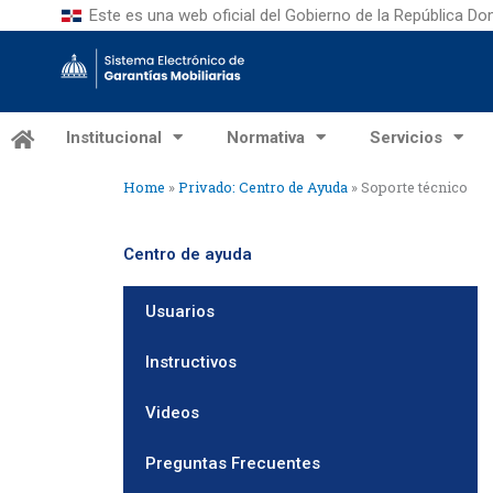
Skip
Este es una web oficial del Gobierno de la República D
to
content
Institucional
Normativa
Servicios
Home
»
Privado: Centro de Ayuda
»
Soporte técnico
Centro de ayuda
Usuarios
Instructivos
Videos
Preguntas Frecuentes