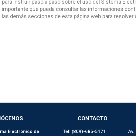
para instruir paso a paso sobre el uso del Sistema Elect
importante que pueda consultar las informaciones conte
las demás secciones de esta página web para resolver 
NÓCENOS
CONTACTO
ema Electrónico de
Tel: (809)-685-5171
Av.