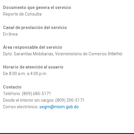
Documento que genera el servicio
Reporte de Consulta
Canal de prestación del servicio
En línea
, pulsa el siguiente enlace:
Consultas
Área responsable del servicio
Interno
Dpto. Garantías Mobiliarias, Viceministerio de Comercio
Horario de atención al usuario
De 8:00 a.m. a 4:00 p.m.
Contacto
Teléfono: (809) 685-5171
, ext.
6136,
6485 y
6486
Desde el interior sin cargos: (809) 200-5171
Correo electrónico:
segm@micm.gob.do