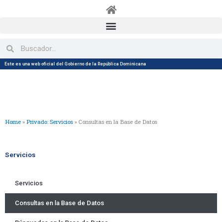
Skip
to
content
Search
Search
Este es una web oficial del Gobierno de la República Dominicana
Home
»
Privado: Servicios
»
Consultas en la Base de Datos
Servicios
Servicios
Consultas en la Base de Datos